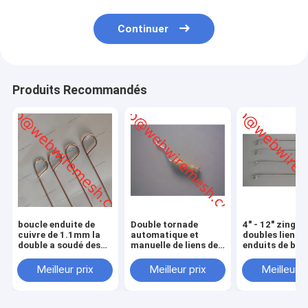
Continuer
Produits Recommandés
boucle enduite de
Double tornade
4" - 12" zingue
cuivre de 1.1mm la
automatique et
doubles liens de
double a soudé des
manuelle de liens de
enduits de bou
liens de fil pour
fil de boucle
attacher le rebar
Meilleur prix
Meilleur prix
Meilleur p